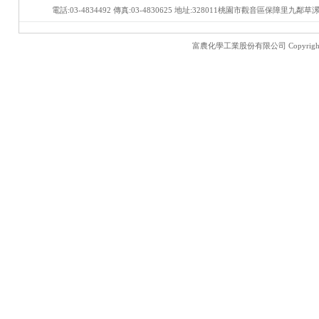
電話:03-4834492 傳真:03-4830625 地址:328011桃園市觀音區保障里九鄰草漯
富農化學工業股份有限公司 Copyright (c) 2